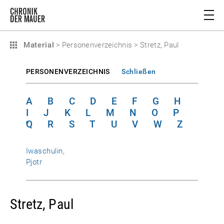
Material
>
Personenverzeichnis
>
Stretz, Paul
PERSONENVERZEICHNIS
Schließen
A
B
C
D
E
F
G
H
I
J
K
L
M
N
O
P
Q
R
S
T
U
V
W
Z
Iwaschulin,
Pjotr
Stretz, Paul