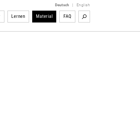
Deutsch
|
English
r
Lernen
Material
FAQ