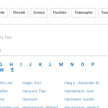
ite
Chronik
Grenze
Fluchten
Todesopfer
Tou
tz, Paul
n
G
H
I
J
K
L
M
N
O
P
W
Z
Otto von
Hager, Kurt
Haig jr., Alexander M.
alter
Hancock, Paul
Hannemann, Axel
rre
Harnisch
Hartmann, Günter
Günther von
Hasselmann, Wilfried
Haussmann, Helmut