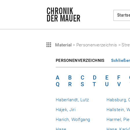
Startse
Material
>
Personenverzeichnis
>
Stre
PERSONENVERZEICHNIS
Schließe
A
B
C
D
E
F
Q
R
S
T
U
V
Haberlandt, Lutz
Habsburg, 
Hájek, Jiri
Hallstein, W
Harich, Wolfgang
Harmel, Pie
Hase
Hase, Karl-