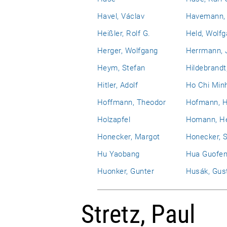
Havel, Václav
Havemann, 
Heißler, Rolf G.
Held, Wolf
Herger, Wolfgang
Herrmann, 
Heym, Stefan
Hildebrandt
Hitler, Adolf
Ho Chi Min
Hoffmann, Theodor
Hofmann, H
Holzapfel
Homann, He
Honecker, Margot
Honecker, 
Hu Yaobang
Hua Guofe
Huonker, Gunter
Husák, Gus
Stretz, Paul