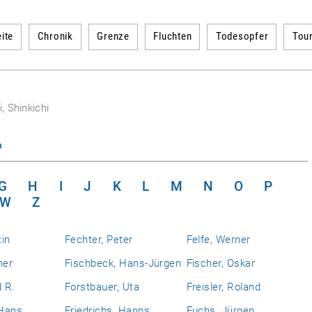
ite
Chronik
Grenze
Fluchten
Todesopfer
Tou
ri, Shinkichi
n
G
H
I
J
K
L
M
N
O
P
W
Z
tin
Fechter, Peter
Felfe, Werner
ner
Fischbeck, Hans-Jürgen
Fischer, Oskar
d R.
Forstbauer, Uta
Freisler, Roland
 Hans
Friedrichs, Hanns
Fuchs, Jürgen