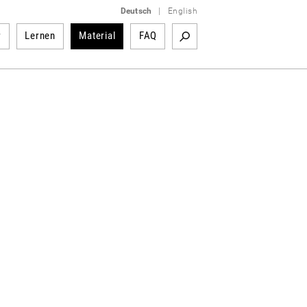
Deutsch
|
English
r
Lernen
Material
FAQ