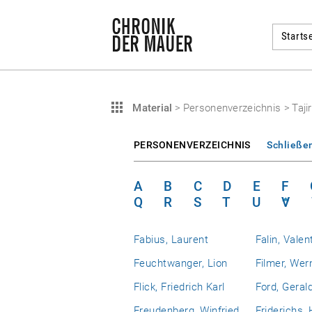
Startse
Material
>
Personenverzeichnis
>
Taji
PERSONENVERZEICHNIS
Schließe
A
B
C
D
E
F
Q
R
S
T
U
V
Fabius, Laurent
Falin, Valen
Feuchtwanger, Lion
Filmer, Wer
Flick, Friedrich Karl
Ford, Geral
Freudenberg, Winfried
Friderichs,