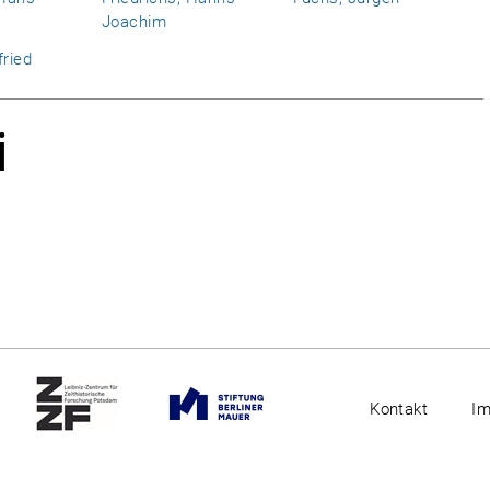
Joachim
fried
i
Kontakt
I