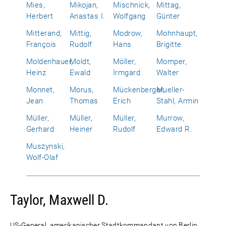
Mies,
Mikojan,
Mischnick,
Mittag,
Herbert
Anastas I.
Wolfgang
Günter
Mitterand,
Mittig,
Modrow,
Mohnhaupt,
François
Rudolf
Hans
Brigitte
Moldenhauer,
Moldt,
Möller,
Momper,
Heinz
Ewald
Irmgard
Walter
Monnet,
Morus,
Mückenberger,
Mueller-
Jean
Thomas
Erich
Stahl, Armin
Müller,
Müller,
Müller,
Murrow,
Gerhard
Heiner
Rudolf
Edward R.
Muszynski,
Wolf-Olaf
Taylor, Maxwell D.
US-General, amerikanischer Stadtkommandant von Berlin