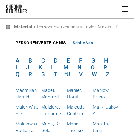
Material
>
Personenverzeichnis
>
Taylor, Maxwell D.
PERSONENVERZEICHNIS
Schließen
A
B
C
D
E
F
G
H
I
J
K
L
M
N
O
P
Q
R
S
T
U
V
W
Z
Macmillan,
Mäder,
Mahler,
Mahlow,
Harold
Manfred
Horst
Bruno
Maier-Witt,
Maizière,
Maleuda,
Malik, Jakov
Silke
Lothar de
Günther
A.
Malinowskij,
Mann, Dr.
Mann,
Mao Tse-
Rodion J.
Golo
Thomas
tung