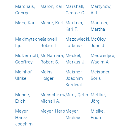
Marchais,
Maron, Karl
Marshall,
Martynow,
George
George C.
A. I.
Marx, Karl
Masur, Kurt
Mautner,
Mautner,
Karl F.
Martha
Maximytschew,
Maxwell,
Mazowiecki,
McCloy,
Igor
Robert I.
Tadeusz
John J.
McDermott,
McNamara,
Meckel,
Medwedjew,
Geoffrey
Robert S.
Markus J.
Wadim A.
Meinhof,
Meins,
Meisner,
Meissner,
Ulrike
Holger
Joachim
Boris
Kardinal
Mende,
Menschikow,
Mert, Çetin
Mettke,
Erich
Michail A.
Jörg
Meyer,
Meyer, Herb
Meyer,
Mielke,
Hans-
Michael
Erich
Joachim