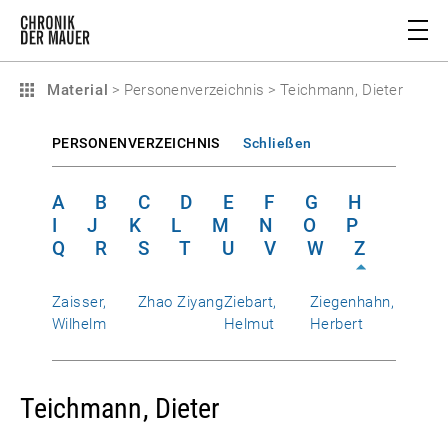
Material
>
Personenverzeichnis
>
Teichmann, Dieter
PERSONENVERZEICHNIS
Schließen
A
B
C
D
E
F
G
H
I
J
K
L
M
N
O
P
Q
R
S
T
U
V
W
Z
Zaisser,
Zhao Ziyang
Ziebart,
Ziegenhahn,
Wilhelm
Helmut
Herbert
Teichmann, Dieter