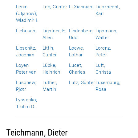
Lenin
Leo, Günter
Li Xiannian
Liebknecht,
(Uljanow),
Karl
Wladimir I.
Liebusch
Lightner, E.
Lindenberg,
Lippmann,
Allen
Udo
Walter
Lipschitz,
Litfin,
Loewe,
Lorenz,
Joachim
Günter
Lothar
Peter
Loyen,
Lübke,
Lucet,
Luft,
Peter van
Heinrich
Charles
Christa
Luschew,
Luther,
Lutz, Günter
Luxemburg,
Pjotr
Martin
Rosa
Lyssenko,
Trofim D.
Teichmann, Dieter