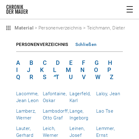
Material
>
Personenverzeichnis
>
Teichmann, Dieter
PERSONENVERZEICHNIS
Schließen
A
B
C
D
E
F
G
H
I
J
K
L
M
N
O
P
Q
R
S
T
U
V
W
Z
Lacomme,
Lafontaine,
Lagerfeld,
Laloy, Jean
Jean Leon
Oskar
Karl
Lamberz,
Lambsdorff,
Lange,
Lao Tse
Werner
Otto Graf
Ingeborg
Lauter,
Leich,
Leinen,
Lemmer,
Gerhard
Werner
Josef
Ernst