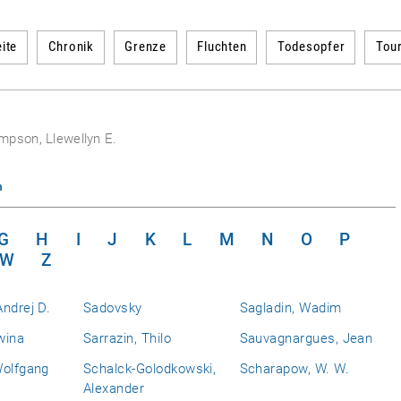
ite
Chronik
Grenze
Fluchten
Todesopfer
Tou
mpson, Llewellyn E.
n
G
H
I
J
K
L
M
N
O
P
W
Z
ndrej D.
Sadovsky
Sagladin, Wadim
wina
Sarrazin, Thilo
Sauvagnargues, Jean
Wolfgang
Schalck-Golodkowski,
Scharapow, W. W.
Alexander