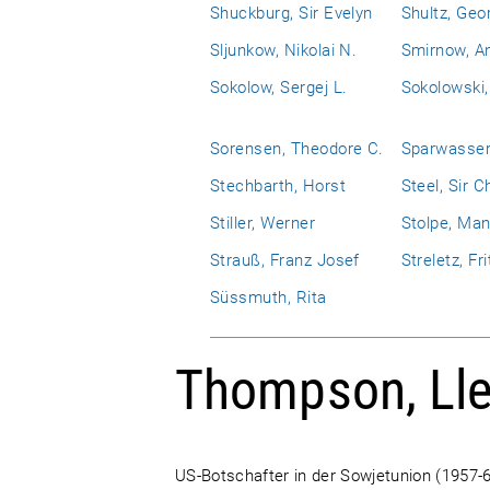
Shuckburg, Sir Evelyn
Shultz, Geo
Sljunkow, Nikolai N.
Smirnow, An
Sokolow, Sergej L.
Sokolowski,
Sorensen, Theodore C.
Sparwasser
Stechbarth, Horst
Steel, Sir C
Stiller, Werner
Stolpe, Man
Strauß, Franz Josef
Streletz, Fri
Süssmuth, Rita
Thompson, Lle
US-Botschafter in der Sowjetunion (1957-