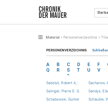
Startse
Material
>
Personenverzeichnis
>
Tho
PERSONENVERZEICHNIS
Schließe
A
B
C
D
E
F
Q
R
S
T
U
V
Sabolyk, Robert A.,
Sacharow, A
Salinger, Pierre E. G.
Sandys, Ed
Schabowski, Günter
Schäuble, 