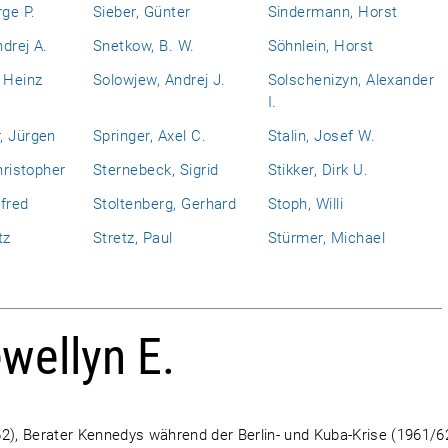
rge P.
Sieber, Günter
Sindermann, Horst
drej A.
Snetkow, B. W.
Söhnlein, Horst
 Heinz
Solowjew, Andrej J.
Solschenizyn, Alexander
I.
, Jürgen
Springer, Axel C.
Stalin, Josef W.
hristopher
Sternebeck, Sigrid
Stikker, Dirk U.
fred
Stoltenberg, Gerhard
Stoph, Willi
tz
Stretz, Paul
Stürmer, Michael
wellyn E.
62), Berater Kennedys während der Berlin- und Kuba-Krise (1961/6