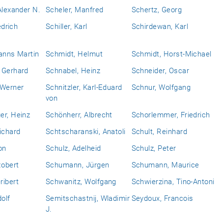
Alexander N.
Scheler, Manfred
Schertz, Georg
edrich
Schiller, Karl
Schirdewan, Karl
anns Martin
Schmidt, Helmut
Schmidt, Horst-Michael
 Gerhard
Schnabel, Heinz
Schneider, Oscar
 Werner
Schnitzler, Karl-Eduard
Schnur, Wolfgang
von
er, Heinz
Schönherr, Albrecht
Schorlemmer, Friedrich
ichard
Schtscharanski, Anatoli
Schult, Reinhard
on
Schulz, Adelheid
Schulz, Peter
obert
Schumann, Jürgen
Schumann, Maurice
ribert
Schwanitz, Wolfgang
Schwierzina, Tino-Antoni
dolf
Semitschastnij, Wladimir
Seydoux, Francois
J.