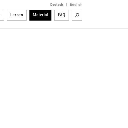
Deutsch
|
English
r
Lernen
Material
FAQ