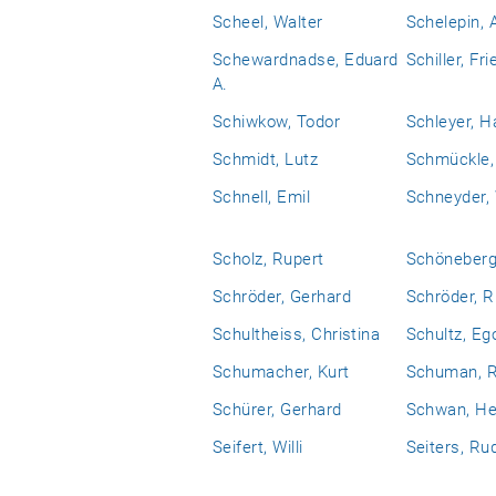
Scheel, Walter
Schelepin, 
Schewardnadse, Eduard
Schiller, Fri
A.
Schiwkow, Todor
Schleyer, H
Schmidt, Lutz
Schmückle,
Schnell, Emil
Schneyder,
Scholz, Rupert
Schöneberg
Schröder, Gerhard
Schröder, R
Schultheiss, Christina
Schultz, Eg
Schumacher, Kurt
Schuman, R
Schürer, Gerhard
Schwan, He
Seifert, Willi
Seiters, Ru