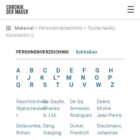
Material
>
Personenverzeichnis
>
Tschernenko,
Konstantin U.
PERSONENVERZEICHNIS
Schließen
A
B
C
D
E
F
G
H
I
J
K
L
M
N
O
P
Q
R
S
T
U
V
W
Z
Daschitschew,
De Gaulle,
De Sá,
Debre,
Wjatscheslaw
Charles
Armando
Michel
I.
A.J.M.
Rodrigues
Jean-Pierre
Delacombe,
Deng
Dickel,
Dieckmann,
Rohan
Xiaoping
Friedrich
Johannes