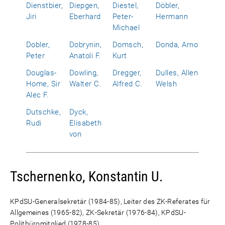
Dienstbier,
Diepgen,
Diestel,
Döbler,
Jiri
Eberhard
Peter-
Hermann
Michael
Dobler,
Dobrynin,
Domsch,
Donda, Arno
Peter
Anatoli F.
Kurt
Douglas-
Dowling,
Dregger,
Dulles, Allen
Home, Sir
Walter C.
Alfred C.
Welsh
Alec F.
Dutschke,
Dyck,
Rudi
Elisabeth
von
Tschernenko, Konstantin U.
KPdSU-Generalsekretär (1984-85), Leiter des ZK-Referates für
Allgemeines (1965-82), ZK-Sekretär (1976-84), KPdSU-
Politbüromitglied (1978-85)