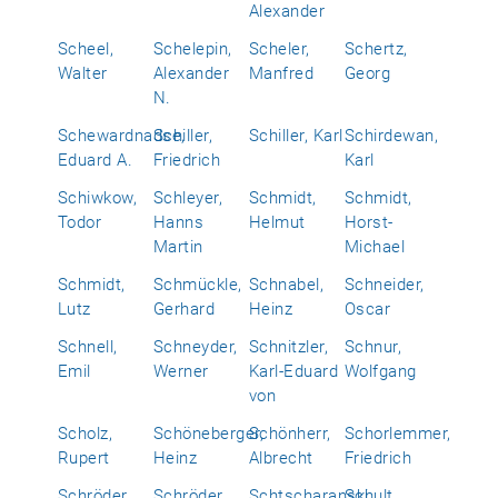
Alexander
Scheel,
Schelepin,
Scheler,
Schertz,
Walter
Alexander
Manfred
Georg
N.
Schewardnadse,
Schiller,
Schiller, Karl
Schirdewan,
Eduard A.
Friedrich
Karl
Schiwkow,
Schleyer,
Schmidt,
Schmidt,
Todor
Hanns
Helmut
Horst-
Martin
Michael
Schmidt,
Schmückle,
Schnabel,
Schneider,
Lutz
Gerhard
Heinz
Oscar
Schnell,
Schneyder,
Schnitzler,
Schnur,
Emil
Werner
Karl-Eduard
Wolfgang
von
Scholz,
Schöneberger,
Schönherr,
Schorlemmer,
Rupert
Heinz
Albrecht
Friedrich
Schröder,
Schröder,
Schtscharanski,
Schult,