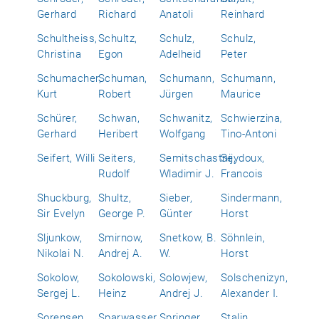
Gerhard
Richard
Anatoli
Reinhard
Schultheiss,
Schultz,
Schulz,
Schulz,
Christina
Egon
Adelheid
Peter
Schumacher,
Schuman,
Schumann,
Schumann,
Kurt
Robert
Jürgen
Maurice
Schürer,
Schwan,
Schwanitz,
Schwierzina,
Gerhard
Heribert
Wolfgang
Tino-Antoni
Seifert, Willi
Seiters,
Semitschastnij,
Seydoux,
Rudolf
Wladimir J.
Francois
Shuckburg,
Shultz,
Sieber,
Sindermann,
Sir Evelyn
George P.
Günter
Horst
Sljunkow,
Smirnow,
Snetkow, B.
Söhnlein,
Nikolai N.
Andrej A.
W.
Horst
Sokolow,
Sokolowski,
Solowjew,
Solschenizyn,
Sergej L.
Heinz
Andrej J.
Alexander I.
Sorensen,
Sparwasser,
Springer,
Stalin,