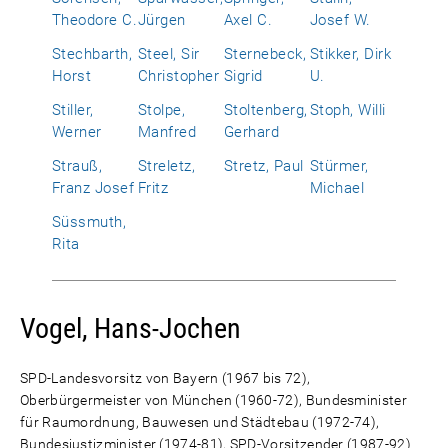
Theodore C.
Jürgen
Axel C.
Josef W.
Stechbarth,
Steel, Sir
Sternebeck,
Stikker, Dirk
Horst
Christopher
Sigrid
U.
Stiller,
Stolpe,
Stoltenberg,
Stoph, Willi
Werner
Manfred
Gerhard
Strauß,
Streletz,
Stretz, Paul
Stürmer,
Franz Josef
Fritz
Michael
Süssmuth,
Rita
Vogel, Hans-Jochen
SPD-Landesvorsitz von Bayern (1967 bis 72),
Oberbürgermeister von München (1960-72), Bundesminister
für Raumordnung, Bauwesen und Städtebau (1972-74),
Bundesjustizminister (1974-81), SPD-Vorsitzender (1987-92)