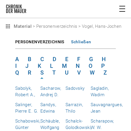
Material
>
Personenverzeichnis
>
Vogel, Hans-Jochen
PERSONENVERZEICHNIS
Schließen
A
B
C
D
E
F
G
H
I
J
K
L
M
N
O
P
Q
R
S
T
U
V
W
Z
Sabolyk,
Sacharow,
Sadovsky
Sagladin,
Robert A.,
Andrej D.
Wadim
Salinger,
Sandys,
Sarrazin,
Sauvagnargues,
Pierre E. G.
Edwina
Thilo
Jean
Schabowski,
Schäuble,
Schalck-
Scharapow,
Günter
Wolfgang
Golodkowski,
W. W.