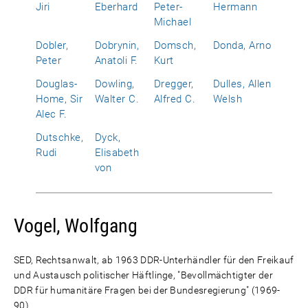
Jiri
Eberhard
Peter-
Hermann
Michael
Dobler,
Dobrynin,
Domsch,
Donda, Arno
Peter
Anatoli F.
Kurt
Douglas-
Dowling,
Dregger,
Dulles, Allen
Home, Sir
Walter C.
Alfred C.
Welsh
Alec F.
Dutschke,
Dyck,
Rudi
Elisabeth
von
Vogel, Wolfgang
SED, Rechtsanwalt, ab 1963 DDR-Unterhändler für den Freikauf
und Austausch politischer Häftlinge, "Bevollmächtigter der
DDR für humanitäre Fragen bei der Bundesregierung" (1969-
90)