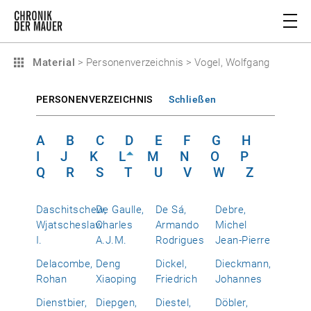
Material
>
Personenverzeichnis
>
Vogel, Wolfgang
PERSONENVERZEICHNIS
Schließen
A
B
C
D
E
F
G
H
I
J
K
L
M
N
O
P
Q
R
S
T
U
V
W
Z
Daschitschew,
De Gaulle,
De Sá,
Debre,
Wjatscheslaw
Charles
Armando
Michel
I.
A.J.M.
Rodrigues
Jean-Pierre
Delacombe,
Deng
Dickel,
Dieckmann,
Rohan
Xiaoping
Friedrich
Johannes
Dienstbier,
Diepgen,
Diestel,
Döbler,