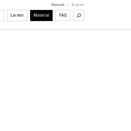
Deutsch
|
English
r
Lernen
Material
FAQ