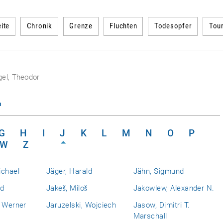
ite
Chronik
Grenze
Fluchten
Todesopfer
Tou
gel, Theodor
n
G
H
I
J
K
L
M
N
O
P
W
Z
ichael
Jäger, Harald
Jähn, Sigmund
nd
Jakeš, Miloš
Jakowlew, Alexander N.
, Werner
Jaruzelski, Wojciech
Jasow, Dimitri T.
Marschall