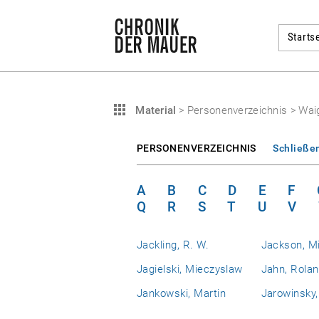
Startse
Material
>
Personenverzeichnis
>
Wai
PERSONENVERZEICHNIS
Schließe
A
B
C
D
E
F
Q
R
S
T
U
V
Jackling, R. W.
Jackson, M
Jagielski, Mieczyslaw
Jahn, Rola
Jankowski, Martin
Jarowinsky