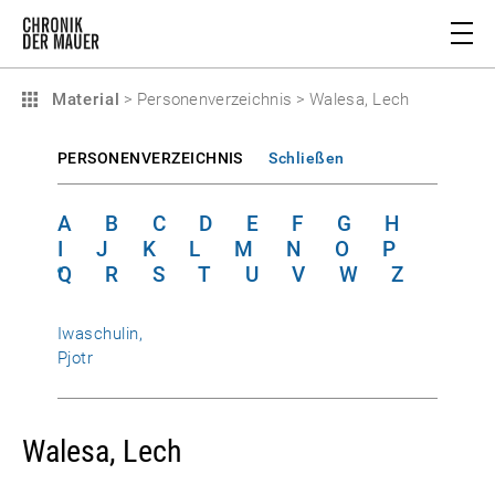
Material
>
Personenverzeichnis
>
Walesa, Lech
PERSONENVERZEICHNIS
Schließen
A
B
C
D
E
F
G
H
I
J
K
L
M
N
O
P
Q
R
S
T
U
V
W
Z
Iwaschulin,
Pjotr
Walesa, Lech