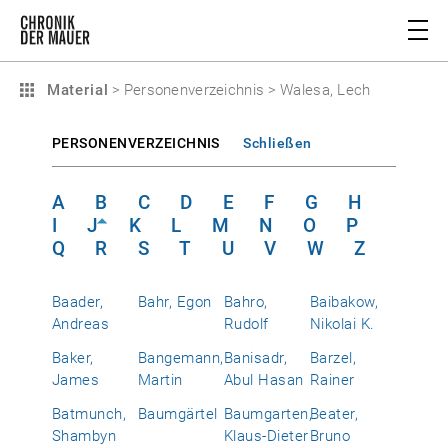
Material
>
Personenverzeichnis
>
Walesa, Lech
PERSONENVERZEICHNIS
Schließen
A
B
C
D
E
F
G
H
I
J
K
L
M
N
O
P
Q
R
S
T
U
V
W
Z
Baader,
Bahr, Egon
Bahro,
Baibakow,
Andreas
Rudolf
Nikolai K.
Baker,
Bangemann,
Banisadr,
Barzel,
James
Martin
Abul Hasan
Rainer
Batmunch,
Baumgärtel
Baumgarten,
Beater,
Shambyn
Klaus-Dieter
Bruno