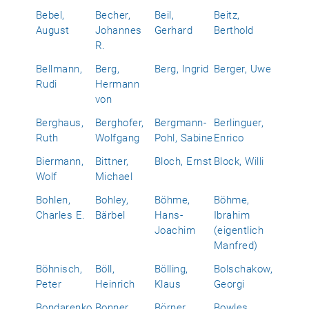
Bebel,
Becher,
Beil,
Beitz,
August
Johannes
Gerhard
Berthold
R.
Bellmann,
Berg,
Berg, Ingrid
Berger, Uwe
Rudi
Hermann
von
Berghaus,
Berghofer,
Bergmann-
Berlinguer,
Ruth
Wolfgang
Pohl, Sabine
Enrico
Biermann,
Bittner,
Bloch, Ernst
Block, Willi
Wolf
Michael
Bohlen,
Bohley,
Böhme,
Böhme,
Charles E.
Bärbel
Hans-
Ibrahim
Joachim
(eigentlich
Manfred)
Böhnisch,
Böll,
Bölling,
Bolschakow,
Peter
Heinrich
Klaus
Georgi
Bondarenko,
Bonner,
Börner,
Bowles,