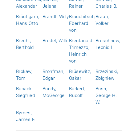
Alexander
Jelena
Rainer
Charles B.
Bräutigam,
Brandt, Willy
Brauchitsch,
Braun,
Hans Otto
Eberhard
Volker
von
Brecht,
Bredel, Willi
Brentano di
Breschnew,
Berthold
Trimezzo,
Leonid I.
Heinrich
von
Brokaw,
Bronfman,
Brüsewitz,
Brzezinski,
Tom
Edgar
Oskar
Zbigniew
Buback,
Bundy,
Burkert,
Bush,
Siegfried
McGeorge
Rudolf
George H.
W.
Byrnes,
James F.