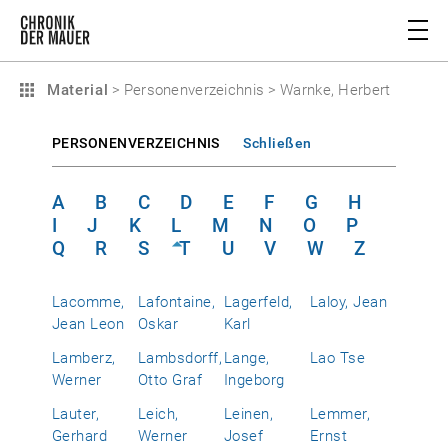
Material
>
Personenverzeichnis
>
Warnke, Herbert
PERSONENVERZEICHNIS
Schließen
A
B
C
D
E
F
G
H
I
J
K
L
M
N
O
P
Q
R
S
T
U
V
W
Z
Lacomme,
Lafontaine,
Lagerfeld,
Laloy, Jean
Jean Leon
Oskar
Karl
Lamberz,
Lambsdorff,
Lange,
Lao Tse
Werner
Otto Graf
Ingeborg
Lauter,
Leich,
Leinen,
Lemmer,
Gerhard
Werner
Josef
Ernst