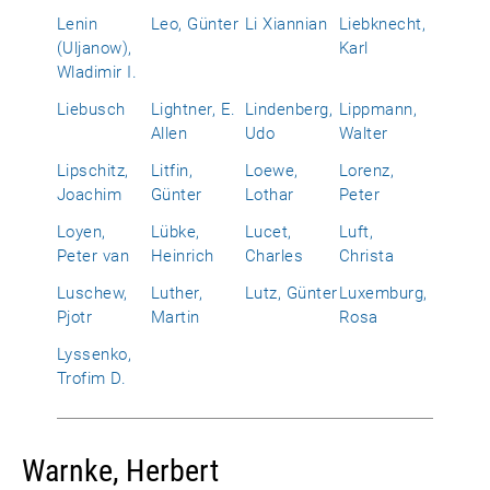
Lenin
Leo, Günter
Li Xiannian
Liebknecht,
(Uljanow),
Karl
Wladimir I.
Liebusch
Lightner, E.
Lindenberg,
Lippmann,
Allen
Udo
Walter
Lipschitz,
Litfin,
Loewe,
Lorenz,
Joachim
Günter
Lothar
Peter
Loyen,
Lübke,
Lucet,
Luft,
Peter van
Heinrich
Charles
Christa
Luschew,
Luther,
Lutz, Günter
Luxemburg,
Pjotr
Martin
Rosa
Lyssenko,
Trofim D.
Warnke, Herbert