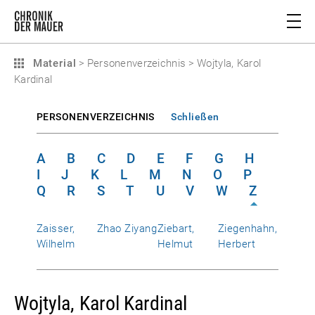
Material
>
Personenverzeichnis
>
Wojtyla, Karol
Kardinal
PERSONENVERZEICHNIS
Schließen
A
B
C
D
E
F
G
H
I
J
K
L
M
N
O
P
Q
R
S
T
U
V
W
Z
Zaisser,
Zhao Ziyang
Ziebart,
Ziegenhahn,
Wilhelm
Helmut
Herbert
Wojtyla, Karol Kardinal