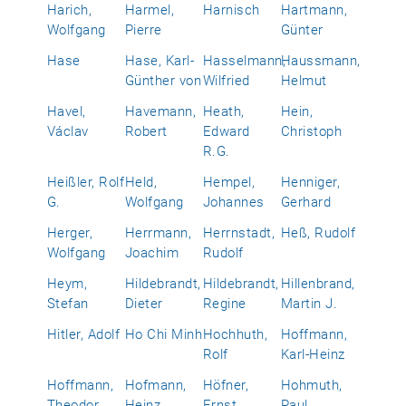
Harich,
Harmel,
Harnisch
Hartmann,
Wolfgang
Pierre
Günter
Hase
Hase, Karl-
Hasselmann,
Haussmann,
Günther von
Wilfried
Helmut
Havel,
Havemann,
Heath,
Hein,
Václav
Robert
Edward
Christoph
R.G.
Heißler, Rolf
Held,
Hempel,
Henniger,
G.
Wolfgang
Johannes
Gerhard
Herger,
Herrmann,
Herrnstadt,
Heß, Rudolf
Wolfgang
Joachim
Rudolf
Heym,
Hildebrandt,
Hildebrandt,
Hillenbrand,
Stefan
Dieter
Regine
Martin J.
Hitler, Adolf
Ho Chi Minh
Hochhuth,
Hoffmann,
Rolf
Karl-Heinz
Hoffmann,
Hofmann,
Höfner,
Hohmuth,
Theodor
Heinz
Ernst
Paul