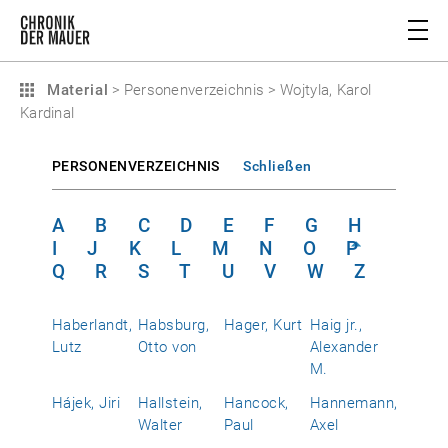
Material
>
Personenverzeichnis
>
Wojtyla, Karol
Kardinal
PERSONENVERZEICHNIS
Schließen
A
B
C
D
E
F
G
H
I
J
K
L
M
N
O
P
Q
R
S
T
U
V
W
Z
Haberlandt,
Habsburg,
Hager, Kurt
Haig jr.,
Lutz
Otto von
Alexander
M.
Hájek, Jiri
Hallstein,
Hancock,
Hannemann,
Walter
Paul
Axel