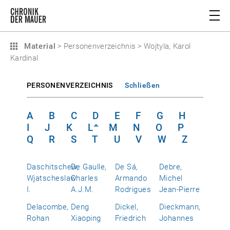
Material
>
Personenverzeichnis
>
Wojtyla, Karol
Kardinal
PERSONENVERZEICHNIS
Schließen
A
B
C
D
E
F
G
H
I
J
K
L
M
N
O
P
Q
R
S
T
U
V
W
Z
Daschitschew,
De Gaulle,
De Sá,
Debre,
Wjatscheslaw
Charles
Armando
Michel
I.
A.J.M.
Rodrigues
Jean-Pierre
Delacombe,
Deng
Dickel,
Dieckmann,
Rohan
Xiaoping
Friedrich
Johannes