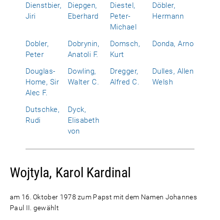
Dienstbier,
Diepgen,
Diestel,
Döbler,
Jiri
Eberhard
Peter-
Hermann
Michael
Dobler,
Dobrynin,
Domsch,
Donda, Arno
Peter
Anatoli F.
Kurt
Douglas-
Dowling,
Dregger,
Dulles, Allen
Home, Sir
Walter C.
Alfred C.
Welsh
Alec F.
Dutschke,
Dyck,
Rudi
Elisabeth
von
Wojtyla, Karol Kardinal
am 16. Oktober 1978 zum Papst mit dem Namen Johannes
Paul II. gewählt