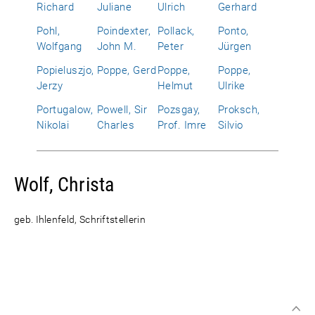
Richard
Juliane
Ulrich
Gerhard
Pohl,
Poindexter,
Pollack,
Ponto,
Wolfgang
John M.
Peter
Jürgen
Popieluszjo,
Poppe, Gerd
Poppe,
Poppe,
Jerzy
Helmut
Ulrike
Portugalow,
Powell, Sir
Pozsgay,
Proksch,
Nikolai
Charles
Prof. Imre
Silvio
Wolf, Christa
geb. Ihlenfeld, Schriftstellerin