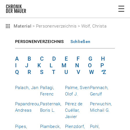
Material
>
Personenverzeichnis
>
Wolf, Christa
PERSONENVERZEICHNIS
Schließen
A
B
C
D
E
F
G
H
I
J
K
L
M
N
O
P
Q
R
S
T
U
V
W
Z
Palach, Jan
Pallagi,
Palme, Sven
Pannach,
Ferenc
Olof J.
Gerulf
Papandreou,
Pasternak,
Pérez de
Perwuchin,
Andreas
Boris L.
Cuéllar,
Michail G.
Javier
Pipes,
Plambeck,
Plenzdorf,
Pohl,