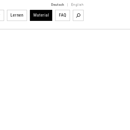
Deutsch
|
English
r
Lernen
Material
FAQ