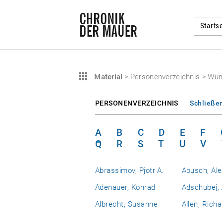
Startse
Material
>
Personenverzeichnis
>
Wün
PERSONENVERZEICHNIS
Schließe
A
B
C
D
E
F
Q
R
S
T
U
V
Abrassimov, Pjotr A.
Abusch, Al
Adenauer, Konrad
Adschubej, 
Albrecht, Susanne
Allen, Richa