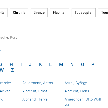
ite
Chronik
Grenze
Fluchten
Todesopfer
Tou
sche, Kurt
n
G
H
I
J
K
L
M
N
O
P
W
Z
exander
Ackermann, Anton
Aczel, György
Aleksej I.
Albrecht, Ernst
Albrecht, Hans
rd
Alphand, Hervé
Amerongen, Otto Wolf
von