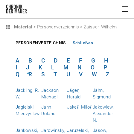
Material
>
Personenverzeichnis
>
Zaisser, Wilhelm
PERSONENVERZEICHNIS
Schließen
A
B
C
D
E
F
G
H
I
J
K
L
M
N
O
P
Q
R
S
T
U
V
W
Z
Jackling, R.
Jackson,
Jäger,
Jähn,
W.
Michael
Harald
Sigmund
Jagielski,
Jahn,
Jakeš, Miloš
Jakowlew,
Mieczyslaw
Roland
Alexander
N.
Jankowski,
Jarowinsky,
Jaruzelski,
Jasow,