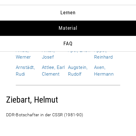
Albrecht,
Allen,
Alphand,
Amerongen,
Lernen
Susanne
Richard
Hervé
Otto Wolf
von
Material
Améry, Jean
Amrehn,
Anderson,
Andropow,
Franz
Dean G.
Juri W.
FAQ
Anlaß,
Antall,
Apel, Erich
Appel,
Werner
Josef
Reinhard
Arnstädt,
Attlee, Earl
Augstein,
Axen,
Rudi
Clement
Rudolf
Hermann
Ziebart, Helmut
DDR-Botschafter in der CSSR (1981-90)