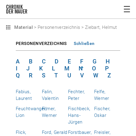
Material
>
Personenverzeichnis
>
Ziebart, Helmut
PERSONENVERZEICHNIS
Schließen
A
B
C
D
E
F
G
H
I
J
K
L
M
N
O
P
Q
R
S
T
U
V
W
Z
Fabius,
Falin,
Fechter,
Felfe,
Laurent
Valentin
Peter
Werner
Feuchtwanger,
Filmer,
Fischbeck,
Fischer,
Lion
Werner
Hans-
Oskar
Jürgen
Flick,
Ford, Gerald
Forstbauer,
Freisler,