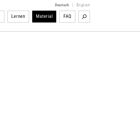
Deutsch
|
English
r
Lernen
Material
FAQ