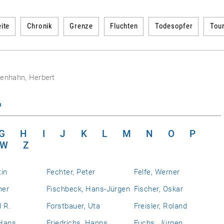
ite
Chronik
Grenze
Fluchten
Todesopfer
Tou
genhahn, Herbert
n
G
H
I
J
K
L
M
N
O
P
W
Z
tin
Fechter, Peter
Felfe, Werner
ner
Fischbeck, Hans-Jürgen
Fischer, Oskar
d R.
Forstbauer, Uta
Freisler, Roland
 Hans
Friedrichs, Hanns
Fuchs, Jürgen