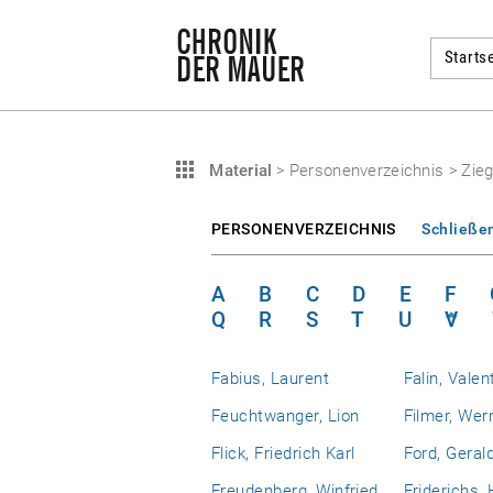
Startse
Material
>
Personenverzeichnis
>
Zie
PERSONENVERZEICHNIS
Schließe
A
B
C
D
E
F
Q
R
S
T
U
V
Fabius, Laurent
Falin, Valen
Feuchtwanger, Lion
Filmer, Wer
Flick, Friedrich Karl
Ford, Geral
Freudenberg, Winfried
Friderichs,