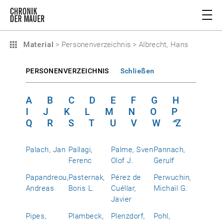
Material
>
Personenverzeichnis
>
Albrecht, Hans
PERSONENVERZEICHNIS
Schließen
A
B
C
D
E
F
G
H
I
J
K
L
M
N
O
P
Q
R
S
T
U
V
W
Z
Palach, Jan
Pallagi,
Palme, Sven
Pannach,
Ferenc
Olof J.
Gerulf
Papandreou,
Pasternak,
Pérez de
Perwuchin,
Andreas
Boris L.
Cuéllar,
Michail G.
Javier
Pipes,
Plambeck,
Plenzdorf,
Pohl,