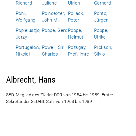
Richard
Juliane
Ulrich
Gerhard
Pohl,
Poindexter,
Pollack,
Ponto,
Wolfgang
John M.
Peter
Jürgen
Popieluszjo,
Poppe, Gerd
Poppe,
Poppe,
Jerzy
Helmut
Ulrike
Portugalow,
Powell, Sir
Pozsgay,
Proksch,
Nikolai
Charles
Prof. Imre
Silvio
Albrecht, Hans
SED, Mitglied des ZK der DDR von 1954 bis 1989, Erster
Sekretär der SED-BL Suhl von 1968 bis 1989