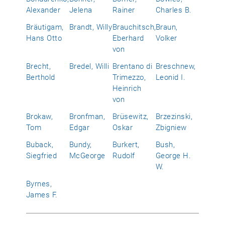
Alexander
Jelena
Rainer
Charles B.
Bräutigam,
Brandt, Willy
Brauchitsch,
Braun,
Hans Otto
Eberhard
Volker
von
Brecht,
Bredel, Willi
Brentano di
Breschnew,
Berthold
Trimezzo,
Leonid I.
Heinrich
von
Brokaw,
Bronfman,
Brüsewitz,
Brzezinski,
Tom
Edgar
Oskar
Zbigniew
Buback,
Bundy,
Burkert,
Bush,
Siegfried
McGeorge
Rudolf
George H.
W.
Byrnes,
James F.