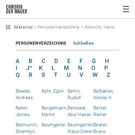
Material
>
Personenverzeichnis
>
Albrecht, Hans
PERSONENVERZEICHNIS
Schließen
A
B
C
D
E
F
G
H
I
J
K
L
M
N
O
P
Q
R
S
T
U
V
W
Z
Baader,
Bahr, Egon
Bahro,
Baibakow,
Andreas
Rudolf
Nikolai K.
Baker,
Bangemann,
Banisadr,
Barzel,
James
Martin
Abul Hasan
Rainer
Batmunch,
Baumgärtel
Baumgarten,
Beater,
Shambyn
Klaus-Dieter
Bruno