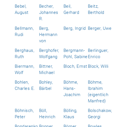
Bebel,
Becher,
Beil,
Beitz,
August
Johannes
Gerhard
Berthold
R.
Bellmann,
Berg,
Berg, Ingrid
Berger, Uwe
Rudi
Hermann
von
Berghaus,
Berghofer,
Bergmann-
Berlinguer,
Ruth
Wolfgang
Pohl, Sabine
Enrico
Biermann,
Bittner,
Bloch, Ernst
Block, Willi
Wolf
Michael
Bohlen,
Bohley,
Böhme,
Böhme,
Charles E.
Bärbel
Hans-
Ibrahim
Joachim
(eigentlich
Manfred)
Böhnisch,
Böll,
Bölling,
Bolschakow,
Peter
Heinrich
Klaus
Georgi
Bondarenko,
Bonner,
Börner,
Bowles,