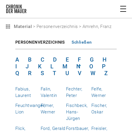
Material
>
Personenverzeichnis
>
Amrehn, Franz
PERSONENVERZEICHNIS
Schließen
A
B
C
D
E
F
G
H
I
J
K
L
M
N
O
P
Q
R
S
T
U
V
W
Z
Fabius,
Falin,
Fechter,
Felfe,
Laurent
Valentin
Peter
Werner
Feuchtwanger,
Filmer,
Fischbeck,
Fischer,
Lion
Werner
Hans-
Oskar
Jürgen
Flick,
Ford, Gerald
Forstbauer,
Freisler,