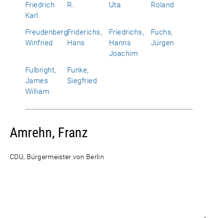
Friedrich
R.
Uta
Roland
Karl
Freudenberg,
Friderichs,
Friedrichs,
Fuchs,
Winfried
Hans
Hanns
Jürgen
Joachim
Fulbright,
Funke,
James
Siegfried
William
Amrehn, Franz
CDU, Bürgermeister von Berlin