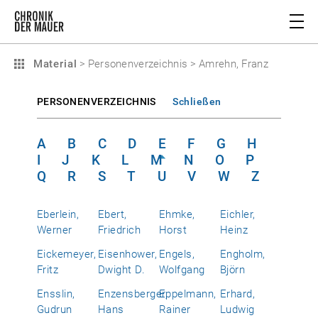
Material
>
Personenverzeichnis
>
Amrehn, Franz
PERSONENVERZEICHNIS
Schließen
A
B
C
D
E
F
G
H
I
J
K
L
M
N
O
P
Q
R
S
T
U
V
W
Z
Eberlein,
Ebert,
Ehmke,
Eichler,
Werner
Friedrich
Horst
Heinz
Eickemeyer,
Eisenhower,
Engels,
Engholm,
Fritz
Dwight D.
Wolfgang
Björn
Ensslin,
Enzensberger,
Eppelmann,
Erhard,
Gudrun
Hans
Rainer
Ludwig