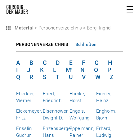
Material
>
Personenverzeichnis
>
Berg, Ingrid
PERSONENVERZEICHNIS
Schließen
A
B
C
D
E
F
G
H
I
J
K
L
M
N
O
P
Q
R
S
T
U
V
W
Z
Eberlein,
Ebert,
Ehmke,
Eichler,
Werner
Friedrich
Horst
Heinz
Eickemeyer,
Eisenhower,
Engels,
Engholm,
Fritz
Dwight D.
Wolfgang
Björn
Ensslin,
Enzensberger,
Eppelmann,
Erhard,
Gudrun
Hans
Rainer
Ludwig