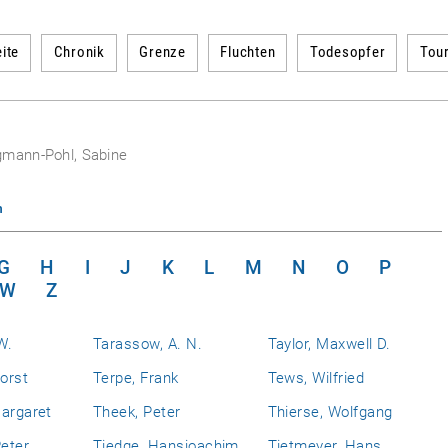
ite
Chronik
Grenze
Fluchten
Todesopfer
Tou
gmann-Pohl, Sabine
n
G
H
I
J
K
L
M
N
O
P
W
Z
W.
Tarassow, A. N.
Taylor, Maxwell D.
Horst
Terpe, Frank
Tews, Wilfried
Margaret
Theek, Peter
Thierse, Wolfgang
eter
Tiedge, Hansjoachim
Tietmeyer, Hans