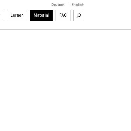
Deutsch
|
English
r
Lernen
Material
FAQ