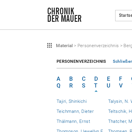
Startse
Material
>
Personenverzeichnis
>
Ber
PERSONENVERZEICHNIS
Schließe
A
B
C
D
E
F
Q
R
S
T
U
V
Tajiri, Shinkichi
Talysin, N. 
Teichmann, Dieter
Teltschik, 
Thälmann, Ernst
Thatcher, 
Thompson, Llewellyn E.
Thomsen, P