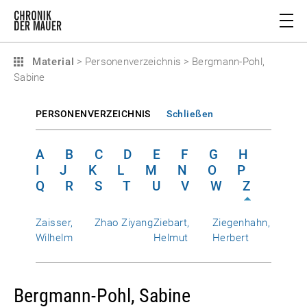
Material
>
Personenverzeichnis
>
Bergmann-Pohl,
Sabine
PERSONENVERZEICHNIS
Schließen
A
B
C
D
E
F
G
H
I
J
K
L
M
N
O
P
Q
R
S
T
U
V
W
Z
Zaisser,
Zhao Ziyang
Ziebart,
Ziegenhahn,
Wilhelm
Helmut
Herbert
Bergmann-Pohl, Sabine