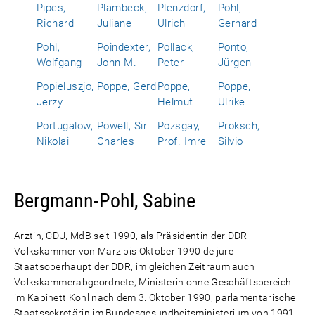
Pipes,
Plambeck,
Plenzdorf,
Pohl,
Richard
Juliane
Ulrich
Gerhard
Pohl,
Poindexter,
Pollack,
Ponto,
Wolfgang
John M.
Peter
Jürgen
Popieluszjo,
Poppe, Gerd
Poppe,
Poppe,
Jerzy
Helmut
Ulrike
Portugalow,
Powell, Sir
Pozsgay,
Proksch,
Nikolai
Charles
Prof. Imre
Silvio
Bergmann-Pohl, Sabine
Ärztin, CDU, MdB seit 1990, als Präsidentin der DDR-
Volkskammer von März bis Oktober 1990 de jure
Staatsoberhaupt der DDR, im gleichen Zeitraum auch
Volkskammerabgeordnete, Ministerin ohne Geschäftsbereich
im Kabinett Kohl nach dem 3. Oktober 1990, parlamentarische
Staatssekretärin im Bundesgesundheitsministerium von 1991