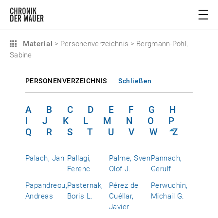
Material
>
Personenverzeichnis
>
Bergmann-Pohl,
Sabine
PERSONENVERZEICHNIS
Schließen
A
B
C
D
E
F
G
H
I
J
K
L
M
N
O
P
Q
R
S
T
U
V
W
Z
Palach, Jan
Pallagi,
Palme, Sven
Pannach,
Ferenc
Olof J.
Gerulf
Papandreou,
Pasternak,
Pérez de
Perwuchin,
Andreas
Boris L.
Cuéllar,
Michail G.
Javier