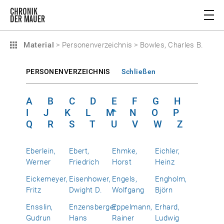
Material
>
Personenverzeichnis
>
Bowles, Charles B.
PERSONENVERZEICHNIS
Schließen
A
B
C
D
E
F
G
H
I
J
K
L
M
N
O
P
Q
R
S
T
U
V
W
Z
Eberlein,
Ebert,
Ehmke,
Eichler,
Werner
Friedrich
Horst
Heinz
Eickemeyer,
Eisenhower,
Engels,
Engholm,
Fritz
Dwight D.
Wolfgang
Björn
Ensslin,
Enzensberger,
Eppelmann,
Erhard,
Gudrun
Hans
Rainer
Ludwig