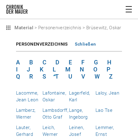
Material
>
Personenverzeichnis
>
Brüsewitz, Oskar
PERSONENVERZEICHNIS
Schließen
A
B
C
D
E
F
G
H
I
J
K
L
M
N
O
P
Q
R
S
T
U
V
W
Z
Lacomme,
Lafontaine,
Lagerfeld,
Laloy, Jean
Jean Leon
Oskar
Karl
Lamberz,
Lambsdorff,
Lange,
Lao Tse
Werner
Otto Graf
Ingeborg
Lauter,
Leich,
Leinen,
Lemmer,
Gerhard
Werner
Josef
Ernst