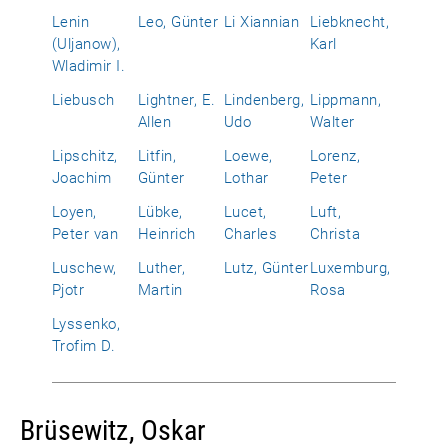
Lenin
Leo, Günter
Li Xiannian
Liebknecht,
(Uljanow),
Karl
Wladimir I.
Liebusch
Lightner, E.
Lindenberg,
Lippmann,
Allen
Udo
Walter
Lipschitz,
Litfin,
Loewe,
Lorenz,
Joachim
Günter
Lothar
Peter
Loyen,
Lübke,
Lucet,
Luft,
Peter van
Heinrich
Charles
Christa
Luschew,
Luther,
Lutz, Günter
Luxemburg,
Pjotr
Martin
Rosa
Lyssenko,
Trofim D.
Brüsewitz, Oskar