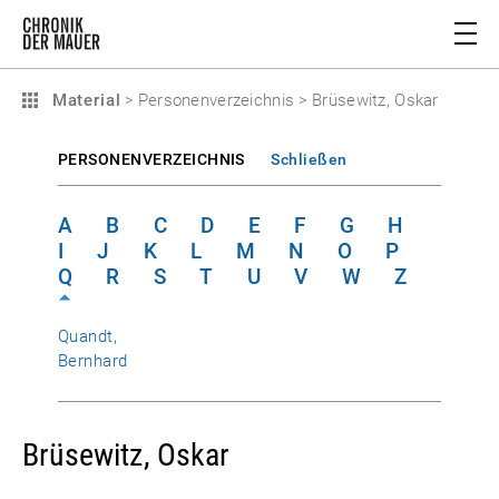
Material
>
Personenverzeichnis
>
Brüsewitz, Oskar
PERSONENVERZEICHNIS
Schließen
A
B
C
D
E
F
G
H
I
J
K
L
M
N
O
P
Q
R
S
T
U
V
W
Z
Quandt,
Bernhard
Brüsewitz, Oskar