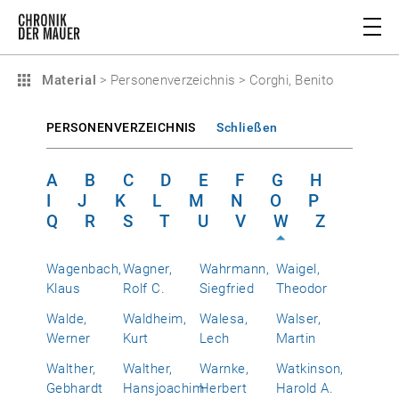
Material
>
Personenverzeichnis
>
Corghi, Benito
PERSONENVERZEICHNIS
Schließen
A
B
C
D
E
F
G
H
I
J
K
L
M
N
O
P
Q
R
S
T
U
V
W
Z
Wagenbach,
Wagner,
Wahrmann,
Waigel,
Klaus
Rolf C.
Siegfried
Theodor
Walde,
Waldheim,
Walesa,
Walser,
Werner
Kurt
Lech
Martin
Walther,
Walther,
Warnke,
Watkinson,
Gebhardt
Hansjoachim
Herbert
Harold A.