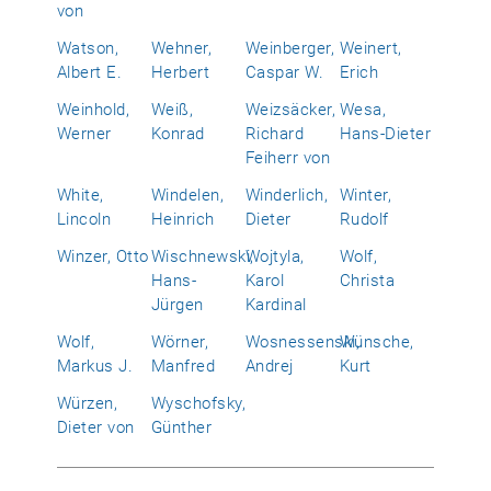
von
Watson,
Wehner,
Weinberger,
Weinert,
Albert E.
Herbert
Caspar W.
Erich
Weinhold,
Weiß,
Weizsäcker,
Wesa,
Werner
Konrad
Richard
Hans-Dieter
Feiherr von
White,
Windelen,
Winderlich,
Winter,
Lincoln
Heinrich
Dieter
Rudolf
Winzer, Otto
Wischnewski,
Wojtyla,
Wolf,
Hans-
Karol
Christa
Jürgen
Kardinal
Wolf,
Wörner,
Wosnessenski,
Wünsche,
Markus J.
Manfred
Andrej
Kurt
Würzen,
Wyschofsky,
Dieter von
Günther