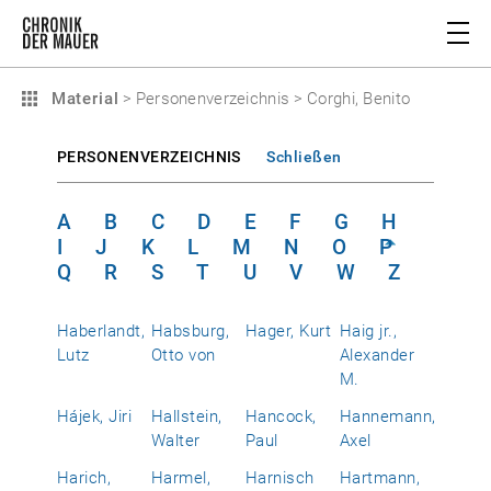
Material
>
Personenverzeichnis
>
Corghi, Benito
PERSONENVERZEICHNIS
Schließen
A
B
C
D
E
F
G
H
I
J
K
L
M
N
O
P
Q
R
S
T
U
V
W
Z
Haberlandt,
Habsburg,
Hager, Kurt
Haig jr.,
Lutz
Otto von
Alexander
M.
Hájek, Jiri
Hallstein,
Hancock,
Hannemann,
Walter
Paul
Axel
Harich,
Harmel,
Harnisch
Hartmann,