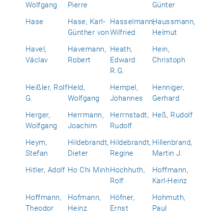
Wolfgang
Pierre
Günter
Hase
Hase, Karl-
Hasselmann,
Haussmann,
Günther von
Wilfried
Helmut
Havel,
Havemann,
Heath,
Hein,
Václav
Robert
Edward
Christoph
R.G.
Heißler, Rolf
Held,
Hempel,
Henniger,
G.
Wolfgang
Johannes
Gerhard
Herger,
Herrmann,
Herrnstadt,
Heß, Rudolf
Wolfgang
Joachim
Rudolf
Heym,
Hildebrandt,
Hildebrandt,
Hillenbrand,
Stefan
Dieter
Regine
Martin J.
Hitler, Adolf
Ho Chi Minh
Hochhuth,
Hoffmann,
Rolf
Karl-Heinz
Hoffmann,
Hofmann,
Höfner,
Hohmuth,
Theodor
Heinz
Ernst
Paul