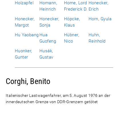
Holzapfel
Homann,
Home, Lord
Honecker,
Heinrich
Frederick D.
Erich
Honecker,
Honecker,
Höpcke,
Horn, Gyula
Margot
Sonja
Klaus
Hu Yaobang
Hua
Hübner,
Huhn,
Guofeng
Nico
Reinhold
Huonker,
Husák,
Gunter
Gustav
Corghi, Benito
Italienischer Lastwagenfahrer, am 5. August 1976 an der
innerdeutschen Grenze von DDR-Grenzern getötet