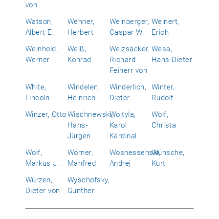
von
Watson,
Wehner,
Weinberger,
Weinert,
Albert E.
Herbert
Caspar W.
Erich
Weinhold,
Weiß,
Weizsäcker,
Wesa,
Werner
Konrad
Richard
Hans-Dieter
Feiherr von
White,
Windelen,
Winderlich,
Winter,
Lincoln
Heinrich
Dieter
Rudolf
Winzer, Otto
Wischnewski,
Wojtyla,
Wolf,
Hans-
Karol
Christa
Jürgen
Kardinal
Wolf,
Wörner,
Wosnessenski,
Wünsche,
Markus J.
Manfred
Andrej
Kurt
Würzen,
Wyschofsky,
Dieter von
Günther