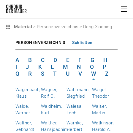
Material
>
Personenverzeichnis
>
Deng Xiaoping
PERSONENVERZEICHNIS
Schließen
A
B
C
D
E
F
G
H
I
J
K
L
M
N
O
P
Q
R
S
T
U
V
W
Z
Wagenbach,
Wagner,
Wahrmann,
Waigel,
Klaus
Rolf C.
Siegfried
Theodor
Walde,
Waldheim,
Walesa,
Walser,
Werner
Kurt
Lech
Martin
Walther,
Walther,
Warnke,
Watkinson,
Gebhardt
Hansjoachim
Herbert
Harold A.