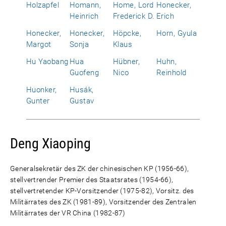
Holzapfel
Homann,
Home, Lord
Honecker,
Heinrich
Frederick D.
Erich
Honecker,
Honecker,
Höpcke,
Horn, Gyula
Margot
Sonja
Klaus
Hu Yaobang
Hua
Hübner,
Huhn,
Guofeng
Nico
Reinhold
Huonker,
Husák,
Gunter
Gustav
Deng Xiaoping
Generalsekretär des ZK der chinesischen KP (1956-66),
stellvertrender Premier des Staatsrates (1954-66),
stellvertretender KP-Vorsitzender (1975-82), Vorsitz. des
Militärrates des ZK (1981-89), Vorsitzender des Zentralen
Militärrates der VR China (1982-87)