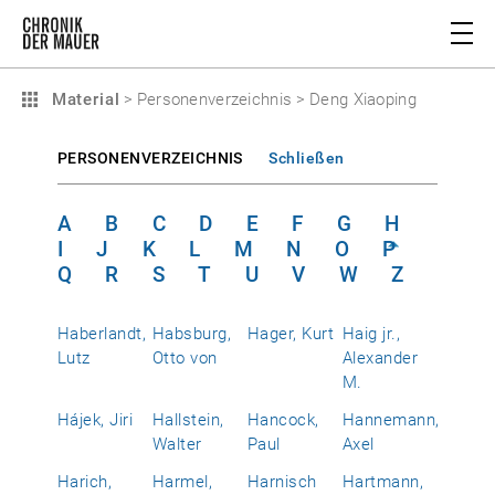
Material
>
Personenverzeichnis
>
Deng Xiaoping
PERSONENVERZEICHNIS
Schließen
A
B
C
D
E
F
G
H
I
J
K
L
M
N
O
P
Q
R
S
T
U
V
W
Z
Haberlandt,
Habsburg,
Hager, Kurt
Haig jr.,
Lutz
Otto von
Alexander
M.
Hájek, Jiri
Hallstein,
Hancock,
Hannemann,
Walter
Paul
Axel
Harich,
Harmel,
Harnisch
Hartmann,