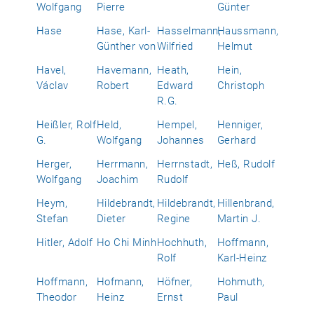
Wolfgang
Pierre
Günter
Hase
Hase, Karl-
Hasselmann,
Haussmann,
Günther von
Wilfried
Helmut
Havel,
Havemann,
Heath,
Hein,
Václav
Robert
Edward
Christoph
R.G.
Heißler, Rolf
Held,
Hempel,
Henniger,
G.
Wolfgang
Johannes
Gerhard
Herger,
Herrmann,
Herrnstadt,
Heß, Rudolf
Wolfgang
Joachim
Rudolf
Heym,
Hildebrandt,
Hildebrandt,
Hillenbrand,
Stefan
Dieter
Regine
Martin J.
Hitler, Adolf
Ho Chi Minh
Hochhuth,
Hoffmann,
Rolf
Karl-Heinz
Hoffmann,
Hofmann,
Höfner,
Hohmuth,
Theodor
Heinz
Ernst
Paul