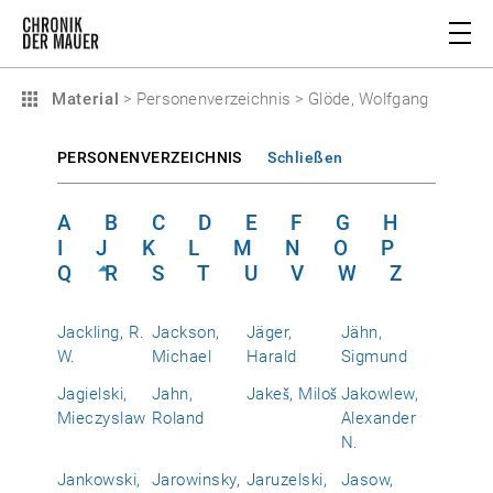
Material
>
Personenverzeichnis
>
Glöde, Wolfgang
PERSONENVERZEICHNIS
Schließen
A
B
C
D
E
F
G
H
I
J
K
L
M
N
O
P
Q
R
S
T
U
V
W
Z
Jackling, R.
Jackson,
Jäger,
Jähn,
W.
Michael
Harald
Sigmund
Jagielski,
Jahn,
Jakeš, Miloš
Jakowlew,
Mieczyslaw
Roland
Alexander
N.
Jankowski,
Jarowinsky,
Jaruzelski,
Jasow,