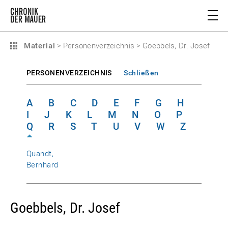
Material
>
Personenverzeichnis
>
Goebbels, Dr. Josef
PERSONENVERZEICHNIS
Schließen
A
B
C
D
E
F
G
H
I
J
K
L
M
N
O
P
Q
R
S
T
U
V
W
Z
Quandt,
Bernhard
Goebbels, Dr. Josef