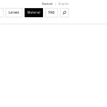
Deutsch
|
English
r
Lernen
Material
FAQ