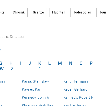
ite
Chronik
Grenze
Fluchten
Todesopfer
Tou
bels, Dr. Josef
n
G
H
I
J
K
L
M
N
O
P
W
Z
ann
Kania, Stanislaw
Kant, Hermann
l
Kayser, Karl
Kegel, Gerhard
Kennedy, John F.
Kennedy, Robert F.
nz
Khomeini, Ajatollah
Kiechle, Ignaz