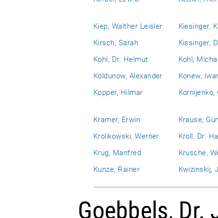
Kiep, Walther Leisler
Kiesinger, 
Kirsch, Sarah
Kissinger, D
Kohl, Dr. Helmut
Kohl, Micha
Koldunow, Alexander
Konew, Iwa
Kopper, Hilmar
Kornijenko,
Kramer, Erwin
Krause, Gü
Krolikowski, Werner
Kroll, Dr. H
Krug, Manfred
Krusche, W
Kunze, Rainer
Kwizinskij, J
Goebbels, Dr. 