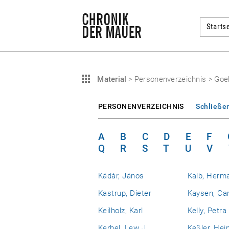
Startse
Material
>
Personenverzeichnis
>
Goeb
PERSONENVERZEICHNIS
Schließe
A
B
C
D
E
F
Q
R
S
T
U
V
Kádár, János
Kalb, Herm
Kastrup, Dieter
Kaysen, Car
Keilholz, Karl
Kelly, Petra
Kerbel, Lew J.
Keßler, Hei