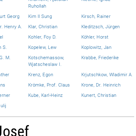
Ruhollah
Kurt Georg
Kim Il Sung
Kirsch, Rainer
r. Henry A.
Klar, Christian
Kleditzsch, Jürgen
el
Kohler, Foy D.
Köhler, Horst
n S.
Kopelew, Lew
Koplowitz, Jan
 G. M.
Kotschemassow,
Krabbe, Friederike
Wjatscheslaw I.
nther
Krenz, Egon
Krjutschkow, Wladimir A.
ans
Krömke, Prof. Claus
Krone, Dr. Heinrich
erner
Kube, Karl-Heinz
Kunert, Christian
ulij
Josef