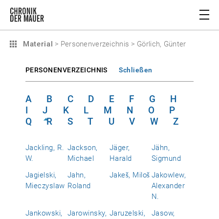
Material
>
Personenverzeichnis
>
Görlich, Günter
PERSONENVERZEICHNIS
Schließen
A
B
C
D
E
F
G
H
I
J
K
L
M
N
O
P
Q
R
S
T
U
V
W
Z
Jackling, R.
Jackson,
Jäger,
Jähn,
W.
Michael
Harald
Sigmund
Jagielski,
Jahn,
Jakeš, Miloš
Jakowlew,
Mieczyslaw
Roland
Alexander
N.
Jankowski,
Jarowinsky,
Jaruzelski,
Jasow,