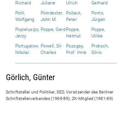
Richard
Juliane
Ulrich
Gerhard
Pohl,
Poindexter,
Pollack,
Ponto,
Wolfgang
John M.
Peter
Jürgen
Popieluszjo,
Poppe, Gerd
Poppe,
Poppe,
Jerzy
Helmut
Ulrike
Portugalow,
Powell, Sir
Pozsgay,
Proksch,
Nikolai
Charles
Prof. Imre
Silvio
Görlich, Günter
Schriftsteller und Politiker, SED, Vorsitzender des Berliner
Schriftstellerverbandes (1969-89), ZK-Mitglied (1981-89)