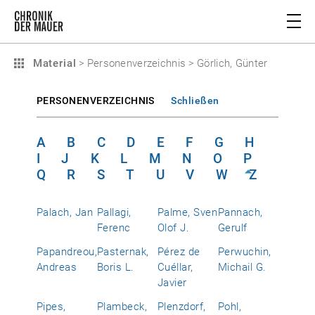
Material
>
Personenverzeichnis
>
Görlich, Günter
PERSONENVERZEICHNIS
Schließen
A
B
C
D
E
F
G
H
I
J
K
L
M
N
O
P
Q
R
S
T
U
V
W
Z
Palach, Jan
Pallagi,
Palme, Sven
Pannach,
Ferenc
Olof J.
Gerulf
Papandreou,
Pasternak,
Pérez de
Perwuchin,
Andreas
Boris L.
Cuéllar,
Michail G.
Javier
Pipes,
Plambeck,
Plenzdorf,
Pohl,