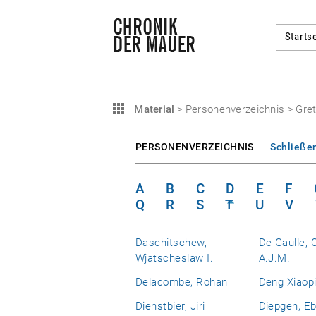
Startse
Material
>
Personenverzeichnis
>
Gret
PERSONENVERZEICHNIS
Schließe
A
B
C
D
E
F
Q
R
S
T
U
V
Daschitschew,
De Gaulle, 
Wjatscheslaw I.
A.J.M.
Delacombe, Rohan
Deng Xiaop
Dienstbier, Jiri
Diepgen, E