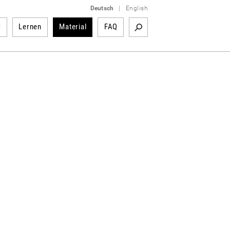
Deutsch
|
English
r
Lernen
Material
FAQ