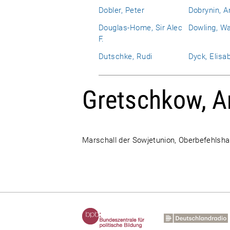
Dobler, Peter
Dobrynin, An
Douglas-Home, Sir Alec
Dowling, Wa
F.
Dutschke, Rudi
Dyck, Elisa
Gretschkow, A
Marschall der Sowjetunion, Oberbefehlsha