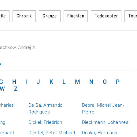
ite
Chronik
Grenze
Fluchten
Todesopfer
Tou
schkow, Andrej A.
n
G
H
I
J
K
L
M
N
O
P
W
Z
Charles
De Sá, Armando
Debre, Michel Jean-
Rodrigues
Pierre
ing
Dickel, Friedrich
Dieckmann, Johannes
berhard
Diestel, Peter-Michael
Döbler, Hermann