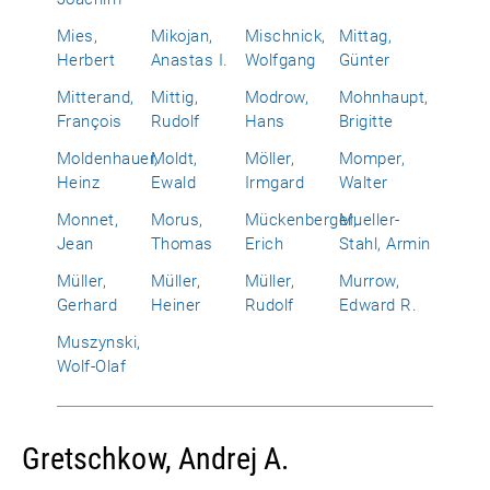
Mies,
Mikojan,
Mischnick,
Mittag,
Herbert
Anastas I.
Wolfgang
Günter
Mitterand,
Mittig,
Modrow,
Mohnhaupt,
François
Rudolf
Hans
Brigitte
Moldenhauer,
Moldt,
Möller,
Momper,
Heinz
Ewald
Irmgard
Walter
Monnet,
Morus,
Mückenberger,
Mueller-
Jean
Thomas
Erich
Stahl, Armin
Müller,
Müller,
Müller,
Murrow,
Gerhard
Heiner
Rudolf
Edward R.
Muszynski,
Wolf-Olaf
Gretschkow, Andrej A.