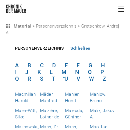
Material
>
Personenverzeichnis
>
Gretschkow, Andrej
A.
PERSONENVERZEICHNIS
Schließen
A
B
C
D
E
F
G
H
I
J
K
L
M
N
O
P
Q
R
S
T
U
V
W
Z
Macmillan,
Mäder,
Mahler,
Mahlow,
Harold
Manfred
Horst
Bruno
Maier-Witt,
Maizière,
Maleuda,
Malik, Jakov
Silke
Lothar de
Günther
A.
Malinowskij,
Mann, Dr.
Mann,
Mao Tse-