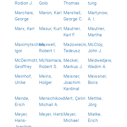
Rodion J.
Golo
Thomas
tung
Marchais,
Maron, Karl
Marshall,
Martynow,
George
George C.
A. I.
Marx, Karl
Masur, Kurt
Mautner,
Mautner,
Karl F.
Martha
Maximytschew,
Maxwell,
Mazowiecki,
McCloy,
Igor
Robert I.
Tadeusz
John J.
McDermott,
McNamara,
Meckel,
Medwedjew,
Geoffrey
Robert S.
Markus J.
Wadim A.
Meinhof,
Meins,
Meisner,
Meissner,
Ulrike
Holger
Joachim
Boris
Kardinal
Mende,
Menschikow,
Mert, Çetin
Mettke,
Erich
Michail A.
Jörg
Meyer,
Meyer, Herb
Meyer,
Mielke,
Hans-
Michael
Erich
Joachim