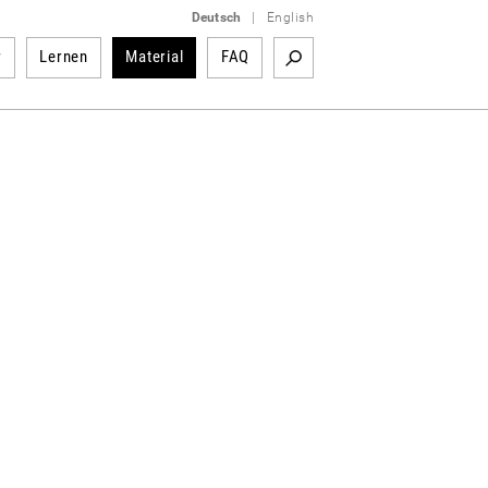
Deutsch
|
English
r
Lernen
Material
FAQ