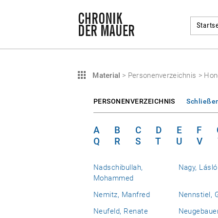
Startse
Material
>
Personenverzeichnis
>
Hon
PERSONENVERZEICHNIS
Schließe
A
B
C
D
E
F
Q
R
S
T
U
V
Nadschibullah,
Nagy, Lásló
Mohammed
Nemitz, Manfred
Nennstiel, 
Neufeld, Renate
Neugebauer