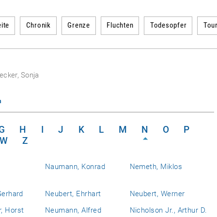
ite
Chronik
Grenze
Fluchten
Todesopfer
Tou
ecker, Sonja
n
G
H
I
J
K
L
M
N
O
P
W
Z
Naumann, Konrad
Nemeth, Miklos
Gerhard
Neubert, Ehrhart
Neubert, Werner
, Horst
Neumann, Alfred
Nicholson Jr., Arthur D.