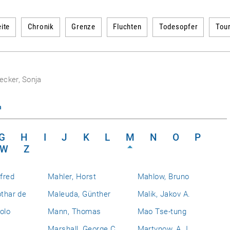
ite
Chronik
Grenze
Fluchten
Todesopfer
Tou
ecker, Sonja
n
G
H
I
J
K
L
M
N
O
P
W
Z
fred
Mahler, Horst
Mahlow, Bruno
othar de
Maleuda, Günther
Malik, Jakov A.
olo
Mann, Thomas
Mao Tse-tung
Marshall, George C.
Martynow, A. I.