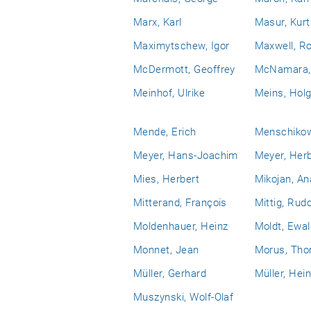
Marx, Karl
Masur, Kurt
Maximytschew, Igor
Maxwell, Ro
McDermott, Geoffrey
McNamara, 
Meinhof, Ulrike
Meins, Holg
Mende, Erich
Menschikow,
Meyer, Hans-Joachim
Meyer, Her
Mies, Herbert
Mikojan, An
Mitterand, François
Mittig, Rudo
Moldenhauer, Heinz
Moldt, Ewal
Monnet, Jean
Morus, Th
Müller, Gerhard
Müller, Hei
Muszynski, Wolf-Olaf