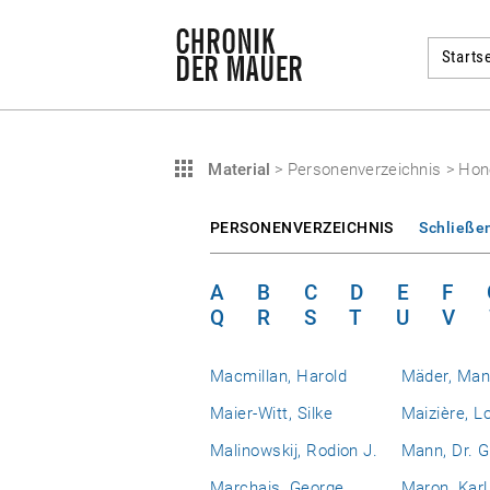
Startse
Material
>
Personenverzeichnis
>
Hon
PERSONENVERZEICHNIS
Schließe
A
B
C
D
E
F
Q
R
S
T
U
V
Macmillan, Harold
Mäder, Man
Maier-Witt, Silke
Maizière, L
Malinowskij, Rodion J.
Mann, Dr. G
Marchais, George
Maron, Karl