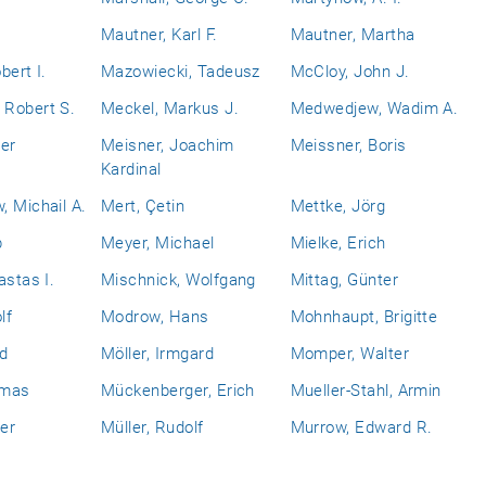
Mautner, Karl F.
Mautner, Martha
bert I.
Mazowiecki, Tadeusz
McCloy, John J.
Robert S.
Meckel, Markus J.
Medwedjew, Wadim A.
er
Meisner, Joachim
Meissner, Boris
Kardinal
 Michail A.
Mert, Çetin
Mettke, Jörg
b
Meyer, Michael
Mielke, Erich
astas I.
Mischnick, Wolfgang
Mittag, Günter
lf
Modrow, Hans
Mohnhaupt, Brigitte
d
Möller, Irmgard
Momper, Walter
omas
Mückenberger, Erich
Mueller-Stahl, Armin
ner
Müller, Rudolf
Murrow, Edward R.