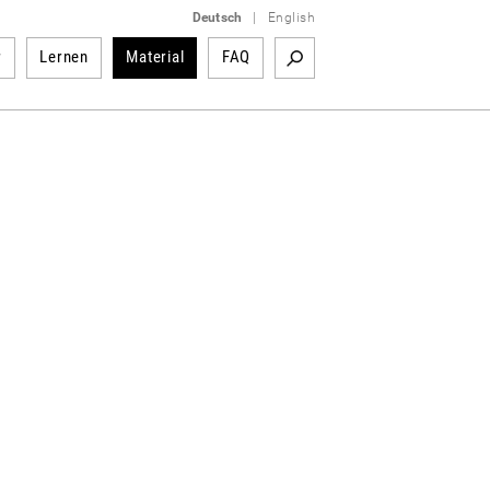
Deutsch
|
English
r
Lernen
Material
FAQ