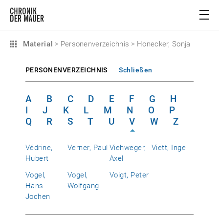
Material
>
Personenverzeichnis
>
Honecker, Sonja
PERSONENVERZEICHNIS
Schließen
A
B
C
D
E
F
G
H
I
J
K
L
M
N
O
P
Q
R
S
T
U
V
W
Z
Védrine,
Verner, Paul
Viehweger,
Viett, Inge
Hubert
Axel
Vogel,
Vogel,
Voigt, Peter
Hans-
Wolfgang
Jochen