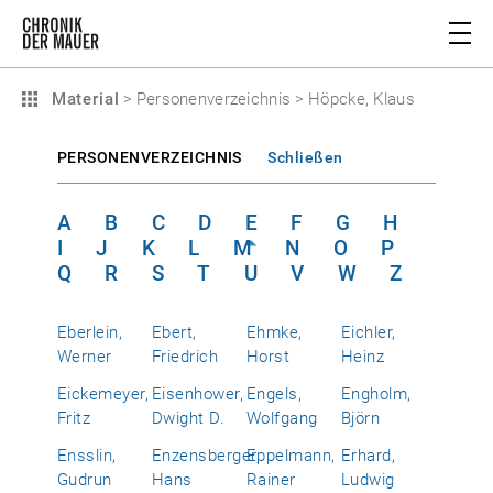
Material
>
Personenverzeichnis
>
Höpcke, Klaus
PERSONENVERZEICHNIS
Schließen
A
B
C
D
E
F
G
H
I
J
K
L
M
N
O
P
Q
R
S
T
U
V
W
Z
Eberlein,
Ebert,
Ehmke,
Eichler,
Werner
Friedrich
Horst
Heinz
Eickemeyer,
Eisenhower,
Engels,
Engholm,
Fritz
Dwight D.
Wolfgang
Björn
Ensslin,
Enzensberger,
Eppelmann,
Erhard,
Gudrun
Hans
Rainer
Ludwig