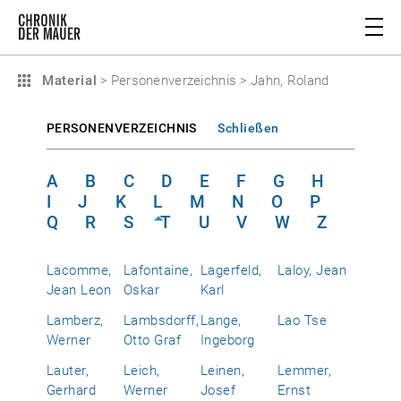
Material
>
Personenverzeichnis
>
Jahn, Roland
PERSONENVERZEICHNIS
Schließen
A
B
C
D
E
F
G
H
I
J
K
L
M
N
O
P
Q
R
S
T
U
V
W
Z
Lacomme,
Lafontaine,
Lagerfeld,
Laloy, Jean
Jean Leon
Oskar
Karl
Lamberz,
Lambsdorff,
Lange,
Lao Tse
Werner
Otto Graf
Ingeborg
Lauter,
Leich,
Leinen,
Lemmer,
Gerhard
Werner
Josef
Ernst